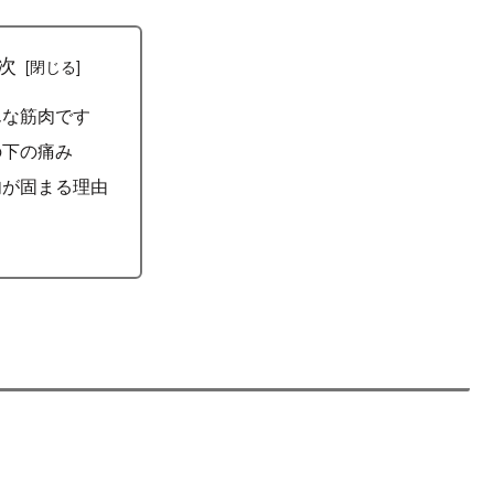
次
んな筋肉です
の下の痛み
肉が固まる理由